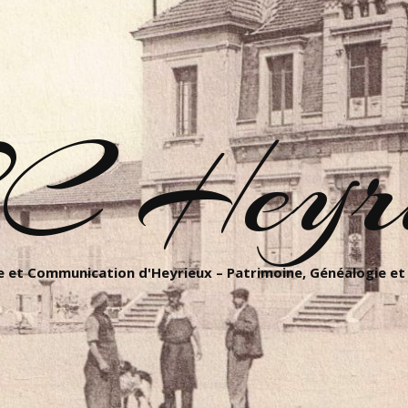
C Heyri
 et Communication d'Heyrieux – Patrimoine, Généalogie et 