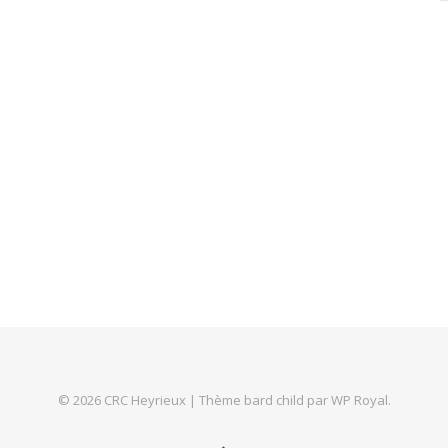
© 2026 CRC Heyrieux |
Thème bard child par
WP Royal
.