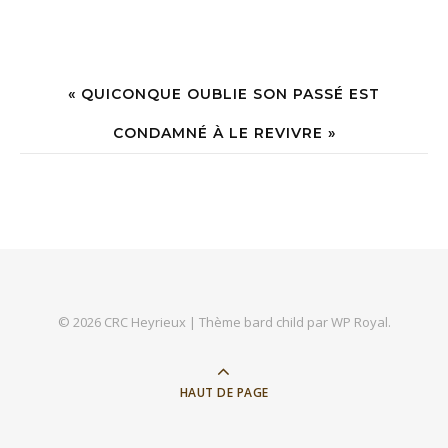
« QUICONQUE OUBLIE SON PASSÉ EST
CONDAMNÉ À LE REVIVRE »
© 2026 CRC Heyrieux |
Thème bard child par
WP Royal
.
HAUT DE PAGE