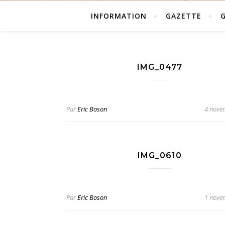
INFORMATION
GAZETTE
IMG_0477
Par
Eric Boson
4 nove
IMG_0610
Par
Eric Boson
1 nove