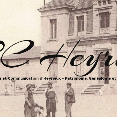
C Heyri
 et Communication d'Heyrieux – Patrimoine, Généalogie et 