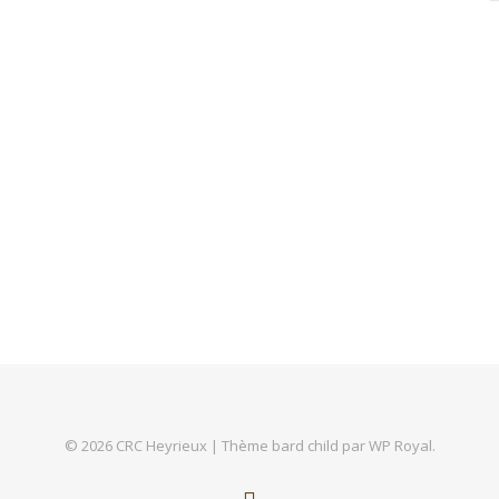
© 2026 CRC Heyrieux |
Thème bard child par
WP Royal
.