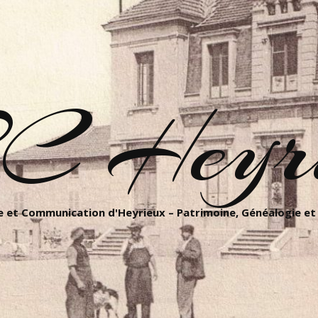
C Heyri
 et Communication d'Heyrieux – Patrimoine, Généalogie et 