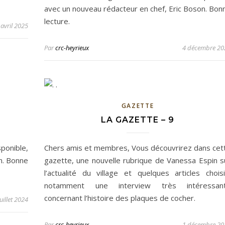
avec un nouveau rédacteur en chef, Eric Boson. Bon
lecture.
 avril 2025
Par
crc-heyrieux
4 décembre 20
GAZETTE
LA GAZETTE – 9
ponible,
Chers amis et membres, Vous découvrirez dans cet
n. Bonne
gazette, une nouvelle rubrique de Vanessa Espin s
l’actualité du village et quelques articles choisi
notamment une interview très intéressan
concernant l’histoire des plaques de cocher.
juillet 2024
Par
crc-heyrieux
1 décembre 20