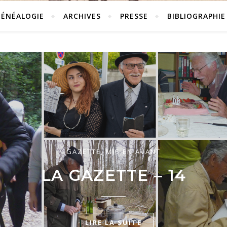
GÉNÉALOGIE
ARCHIVES
PRESSE
BIBLIOGRAPHIE
GAZETTE
,
MIS EN AVANT
LA GAZETTE – 14
LIRE LA SUITE