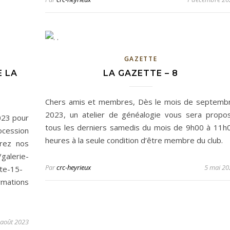
GAZETTE
E LA
LA GAZETTE – 8
Chers amis et membres, Dès le mois de septemb
2023, un atelier de généalogie vous sera propo
023 pour
tous les derniers samedis du mois de 9h00 à 11h
ocession
heures à la seule condition d’être membre du club.
rez nos
alerie-
Par
crc-heyrieux
5 mai 20
te-15-
mations
 août 2023