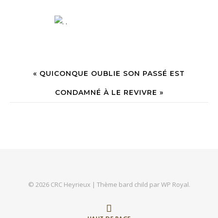
« QUICONQUE OUBLIE SON PASSÉ EST
CONDAMNÉ À LE REVIVRE »
© 2026 CRC Heyrieux |
Thème bard child par
WP Royal
.