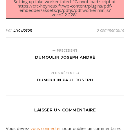
Setting up fake worker failed: "Cannot load script at:
https://crc-heyrieux.fr/wp-content/plugins/pdf-
embedder/assets/js/pdfjs/pdf.worker.min.js?
ver=2.2.228".
Par
Eric Boson
0 commentaire
PRÉCÉDENT
DUMOULIN JOSEPH ANDRÉ
PLUS RÉCENT
DUMOULIN PAUL JOSEPH
LAISSER UN COMMENTAIRE
Vous devez
vous connecter
pour publier un commentaire.