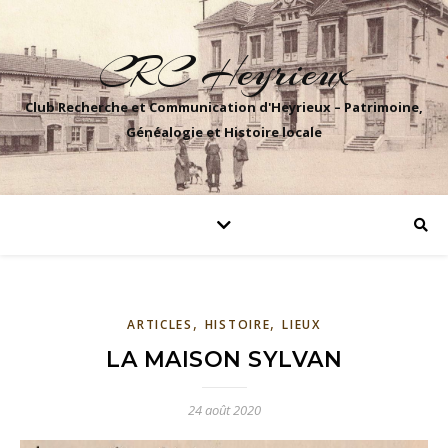
CRC Heyrieux
Club Recherche et Communication d'Heyrieux – Patrimoine,
Généalogie et Histoire locale
,
,
ARTICLES
HISTOIRE
LIEUX
LA MAISON SYLVAN
24 août 2020