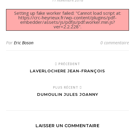
11 novembre 2018
Setting up fake worker failed: "Cannot load script at:
https://crc-heyrieux.fr/wp-content/plugins/pdf-
embedder/assets/js/pdfjs/pdf.worker.min.js?
ver=2.2.228".
Par
Eric Boson
0 commentaire
PRÉCÉDENT
LAVERLOCHERE JEAN-FRANÇOIS
PLUS RÉCENT
DUMOULIN JULES JOANNY
LAISSER UN COMMENTAIRE