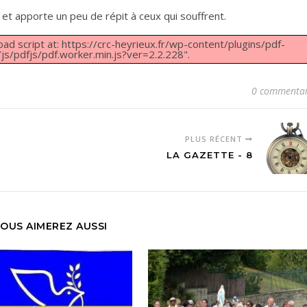
 et apporte un peu de répit à ceux qui souffrent.
oad script at: https://crc-heyrieux.fr/wp-content/plugins/pdf-
s/pdfjs/pdf.worker.min.js?ver=2.2.228".
0 commentai
PLUS RÉCENT
LA GAZETTE - 8
OUS AIMEREZ AUSSI