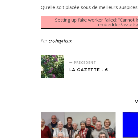
Qu’elle soit placée sous de meilleurs auspices
Setting up fake worker failed: "Cannot l
embedder/assets/j
Par
crc-heyrieux
PRÉCÉDENT
LA GAZETTE - 6
V