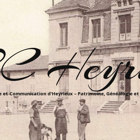
C Heyri
 et Communication d'Heyrieux – Patrimoine, Généalogie et 